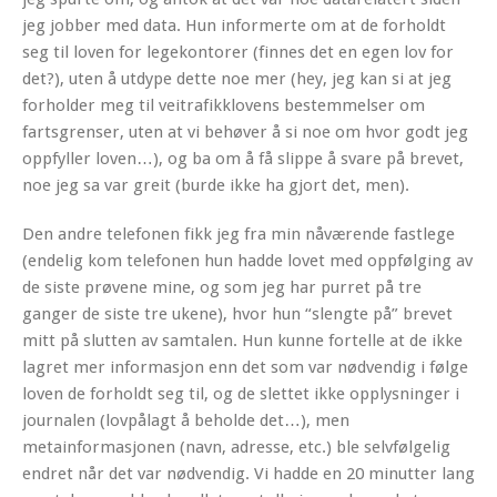
jeg jobber med data. Hun informerte om at de forholdt
seg til loven for legekontorer (finnes det en egen lov for
det?), uten å utdype dette noe mer (hey, jeg kan si at jeg
forholder meg til veitrafikklovens bestemmelser om
fartsgrenser, uten at vi behøver å si noe om hvor godt jeg
oppfyller loven…), og ba om å få slippe å svare på brevet,
noe jeg sa var greit (burde ikke ha gjort det, men).
Den andre telefonen fikk jeg fra min nåværende fastlege
(endelig kom telefonen hun hadde lovet med oppfølging av
de siste prøvene mine, og som jeg har purret på tre
ganger de siste tre ukene), hvor hun “slengte på” brevet
mitt på slutten av samtalen. Hun kunne fortelle at de ikke
lagret mer informasjon enn det som var nødvendig i følge
loven de forholdt seg til, og de slettet ikke opplysninger i
journalen (lovpålagt å beholde det…), men
metainformasjonen (navn, adresse, etc.) ble selvfølgelig
endret når det var nødvendig. Vi hadde en 20 minutter lang