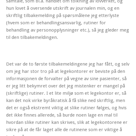
samtale, som bl.a. handlet om tolkning av lovverket, og
hun lovet å oversende utskrift av journalen min, og en
skriftlig tilbakemelding på spørsmålene jeg etterlyste
(hvem som er behandlingsansvarlig, rutiner for
behandling av personopplysninger etc.), så jeg gleder meg
til den tilbakemeldingen.
Det var de to første tilbakemeldingene jeg har fått, og selv
om jeg har stor tro på at legekontorer er beviste på den
informasjonen de forvalter på vegne av sine pasienter, så
er jeg litt bekymret over det jeg mistenker er mangel på
(skriftlige) rutiner. I et lite miljø som et legekontor er, så
kan det nok virke byråkratisk å få slike ned skriftlig, men
det er også ekstremt viktig at slike rutiner følges, og hvis
det ikke finnes allerede, så burde noen lage en mal til
hvordan slike rutiner kan skrives, slik at legekontorene er
sikre på at de får laget alle de rutinene som er viktige å