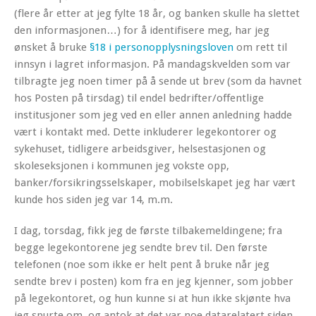
(flere år etter at jeg fylte 18 år, og banken skulle ha slettet
den informasjonen…) for å identifisere meg, har jeg
ønsket å bruke
§18 i personopplysningsloven
om rett til
innsyn i lagret informasjon. På mandagskvelden som var
tilbragte jeg noen timer på å sende ut brev (som da havnet
hos Posten på tirsdag) til endel bedrifter/offentlige
institusjoner som jeg ved en eller annen anledning hadde
vært i kontakt med. Dette inkluderer legekontorer og
sykehuset, tidligere arbeidsgiver, helsestasjonen og
skoleseksjonen i kommunen jeg vokste opp,
banker/forsikringsselskaper, mobilselskapet jeg har vært
kunde hos siden jeg var 14, m.m.
I dag, torsdag, fikk jeg de første tilbakemeldingene; fra
begge legekontorene jeg sendte brev til. Den første
telefonen (noe som ikke er helt pent å bruke når jeg
sendte brev i posten) kom fra en jeg kjenner, som jobber
på legekontoret, og hun kunne si at hun ikke skjønte hva
jeg spurte om, og antok at det var noe datarelatert siden