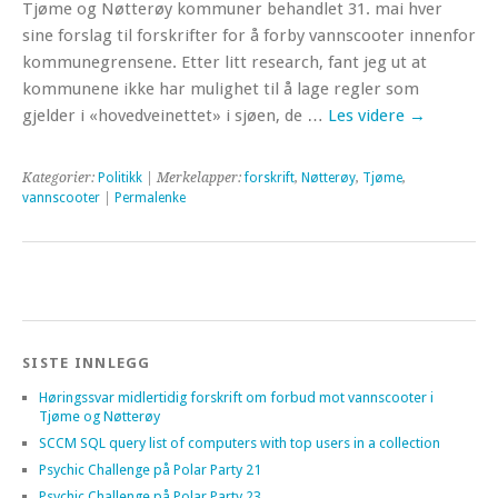
Tjøme og Nøtterøy kommuner behandlet 31. mai hver
sine forslag til forskrifter for å forby vannscooter innenfor
kommunegrensene. Etter litt research, fant jeg ut at
kommunene ikke har mulighet til å lage regler som
gjelder i «hovedveinettet» i sjøen, de …
Les videre
→
Kategorier:
Politikk
| Merkelapper:
forskrift
,
Nøtterøy
,
Tjøme
,
vannscooter
|
Permalenke
SISTE INNLEGG
Høringssvar midlertidig forskrift om forbud mot vannscooter i
Tjøme og Nøtterøy
SCCM SQL query list of computers with top users in a collection
Psychic Challenge på Polar Party 21
Psychic Challenge på Polar Party 23