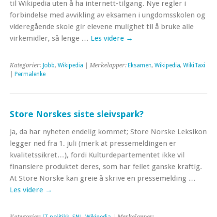
til Wikipedia uten å ha internett-tilgang. Nye regler i
forbindelse med avvikling av eksamen i ungdomsskolen og
videregående skole gir elevene mulighet til å bruke alle
virkemidler, så lenge …
Les videre
→
Kategorier:
Jobb
,
Wikipedia
| Merkelapper:
Eksamen
,
Wikipedia
,
WikiTaxi
|
Permalenke
Store Norskes siste sleivspark?
Ja, da har nyheten endelig kommet; Store Norske Leksikon
legger ned fra 1. juli (merk at pressemeldingen er
kvalitetssikret…), fordi Kulturdepartementet ikke vil
finansiere produktet deres, som har feilet ganske kraftig.
At Store Norske kan greie å skrive en pressemelding …
Les videre
→
Kategorier:
IT-politikk
,
SNL
,
Wikipedia
| Merkelapper: