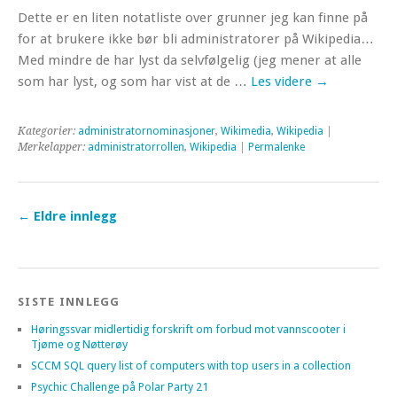
Dette er en liten notatliste over grunner jeg kan finne på
for at brukere ikke bør bli administratorer på Wikipedia…
Med mindre de har lyst da selvfølgelig (jeg mener at alle
som har lyst, og som har vist at de …
Les videre
→
Kategorier:
administratornominasjoner
,
Wikimedia
,
Wikipedia
|
Merkelapper:
administratorrollen
,
Wikipedia
|
Permalenke
←
Eldre innlegg
SISTE INNLEGG
Høringssvar midlertidig forskrift om forbud mot vannscooter i
Tjøme og Nøtterøy
SCCM SQL query list of computers with top users in a collection
Psychic Challenge på Polar Party 21