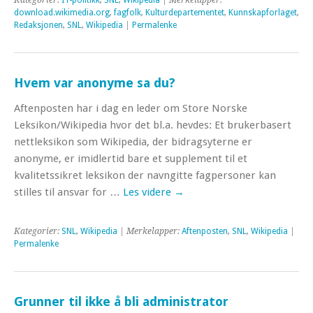
download.wikimedia.org
,
fagfolk
,
Kulturdepartementet
,
Kunnskapforlaget
,
Redaksjonen
,
SNL
,
Wikipedia
|
Permalenke
Hvem var anonyme sa du?
Aftenposten har i dag en leder om Store Norske
Leksikon/Wikipedia hvor det bl.a. hevdes: Et brukerbasert
nettleksikon som Wikipedia, der bidragsyterne er
anonyme, er imidlertid bare et supplement til et
kvalitetssikret leksikon der navngitte fagpersoner kan
stilles til ansvar for …
Les videre
→
Kategorier:
SNL
,
Wikipedia
| Merkelapper:
Aftenposten
,
SNL
,
Wikipedia
|
Permalenke
Grunner til ikke å bli administrator