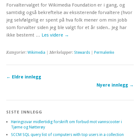
Forvaltervalget for Wikimedia Foundation er i gang, og
samtidig også bekreftelse av eksisterende forvaltere (hvor
jeg selvfølgelig er spent på hva folk mener om min jobb
som forvalter siden jeg ble valgt for et år siden.. Jeg har
ikke bestemt …
Les videre
→
Kategorier:
Wikimedia
| Merkelapper:
Stewards
|
Permalenke
←
Eldre innlegg
Nyere innlegg
→
SISTE INNLEGG
Høringssvar midlertidig forskrift om forbud mot vannscooter i
Tjøme og Nøtterøy
SCCM SQL query list of computers with top users in a collection