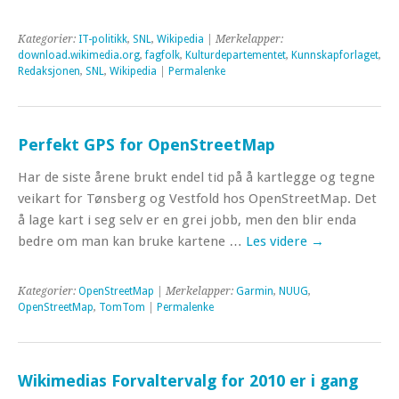
Kategorier:
IT-politikk
,
SNL
,
Wikipedia
| Merkelapper:
download.wikimedia.org
,
fagfolk
,
Kulturdepartementet
,
Kunnskapforlaget
,
Redaksjonen
,
SNL
,
Wikipedia
|
Permalenke
Perfekt GPS for OpenStreetMap
Har de siste årene brukt endel tid på å kartlegge og tegne
veikart for Tønsberg og Vestfold hos OpenStreetMap. Det
å lage kart i seg selv er en grei jobb, men den blir enda
bedre om man kan bruke kartene …
Les videre
→
Kategorier:
OpenStreetMap
| Merkelapper:
Garmin
,
NUUG
,
OpenStreetMap
,
TomTom
|
Permalenke
Wikimedias Forvaltervalg for 2010 er i gang