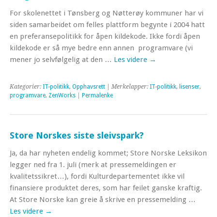
For skolenettet i Tønsberg og Nøtterøy kommuner har vi
siden samarbeidet om felles plattform begynte i 2004 hatt
en preferansepolitikk for åpen kildekode. Ikke fordi åpen
kildekode er så mye bedre enn annen programvare (vi
mener jo selvfølgelig at den …
Les videre
→
Kategorier:
IT-politikk
,
Opphavsrett
| Merkelapper:
IT-politikk
,
lisenser
,
programvare
,
ZenWorks
|
Permalenke
Store Norskes siste sleivspark?
Ja, da har nyheten endelig kommet; Store Norske Leksikon
legger ned fra 1. juli (merk at pressemeldingen er
kvalitetssikret…), fordi Kulturdepartementet ikke vil
finansiere produktet deres, som har feilet ganske kraftig.
At Store Norske kan greie å skrive en pressemelding …
Les videre
→