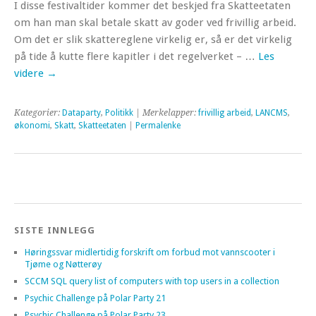
I disse festivaltider kommer det beskjed fra Skatteetaten
om han man skal betale skatt av goder ved frivillig arbeid.
Om det er slik skattereglene virkelig er, så er det virkelig
på tide å kutte flere kapitler i det regelverket – …
Les
videre
→
Kategorier:
Dataparty
,
Politikk
| Merkelapper:
frivillig arbeid
,
LANCMS
,
økonomi
,
Skatt
,
Skatteetaten
|
Permalenke
SISTE INNLEGG
Høringssvar midlertidig forskrift om forbud mot vannscooter i
Tjøme og Nøtterøy
SCCM SQL query list of computers with top users in a collection
Psychic Challenge på Polar Party 21
Psychic Challenge på Polar Party 23