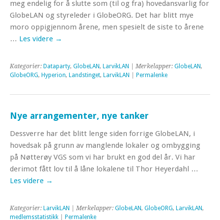
meg endelig for å slutte som (til og fra) hovedansvarlig for
GlobeLAN og styreleder i GlobeORG. Det har blitt mye
moro oppigjennom årene, men spesielt de siste to årene
…
Les videre
→
Kategorier:
Dataparty
,
GlobeLAN
,
LarvikLAN
| Merkelapper:
GlobeLAN
,
GlobeORG
,
Hyperion
,
Landstinget
,
LarvikLAN
|
Permalenke
Nye arrangementer, nye tanker
Dessverre har det blitt lenge siden forrige GlobeLAN, i
hovedsak på grunn av manglende lokaler og ombygging
på Nøtterøy VGS som vi har brukt en god del år. Vi har
derimot fått lov til å låne lokalene til Thor Heyerdahl …
Les videre
→
Kategorier:
LarvikLAN
| Merkelapper:
GlobeLAN
,
GlobeORG
,
LarvikLAN
,
medlemsstatistikk
|
Permalenke