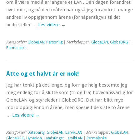
om å være med å arrangere et LAN. Den dagen forandret
livet mitt, og på den måten har også jeg forandret mange
andres liv oppigjennom årene (forhåpentligvis til det
bedre, eller …
Les videre
→
Kategorier:
GlobeLAN
,
Personlig
| Merkelapper:
GlobeLAN
,
GlobeORG
|
Permalenke
Åtte og et halvt år er nok!
Jeg har tenkt på det lenge, og forrige helg bestemte jeg
meg endelig for å slutte som (til og fra) hovedansvarlig for
GlobeLAN og styreleder i GlobeORG. Det har blitt mye
moro oppigjennom årene, men spesielt de siste to årene
…
Les videre
→
Kategorier:
Dataparty
,
GlobeLAN
,
LarvikLAN
| Merkelapper:
GlobeLAN
,
GlobeORG
,
Hyperion
,
Landstinget
,
LarvikLAN
|
Permalenke